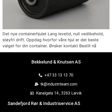
Det nye containerhjulet Lang levetid, null vedlikehold,
støyfri drift. Oppdag hvorfor våre hjul er det beste
valget for din container. Ønsker kontakt Bestill nå
Bekkelund & Knutsen AS
+47 33 13 13 70
tk@industriteam.com
Kanalgata 14 , 3263 Larvik
Sandefjord Rør & Industriservice AS