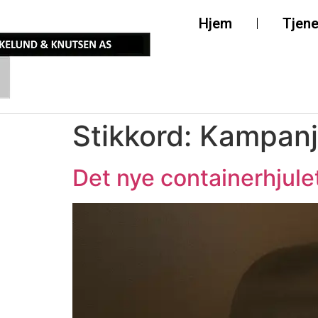
Hjem
Tjene
Stikkord:
Kampan
Det nye containerhjule