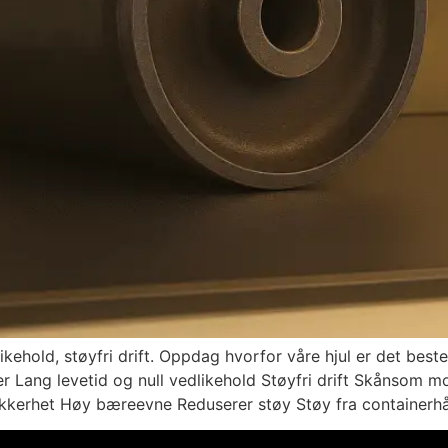
likehold, støyfri drift. Oppdag hvorfor våre hjul er det best
er Lang levetid og null vedlikehold Støyfri drift Skånsom m
ikkerhet Høy bæreevne Reduserer støy Støy fra containerhå